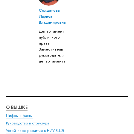
Солдатова
Лариса
Владимировна
Департамент
публичного
права:
Заместитель
руководителя
департамента
О ВЫШКЕ
ОБ
Цифры и факты
Ли
Руководство и структура
Дов
Устойчивое развитие в НИУ ВШЭ
Ол